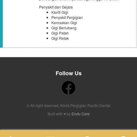
Penyakit dan Gejala
Kaviti Gigi
Penyakit Pergigian
Kerosakan Gigi
Gigi Berlubang
Gigi Patah
Gigi Retak
Follow Us
© All right reserved. Klinik Pergigian Pacific Dental
Built with ♥ by
Erufu Care